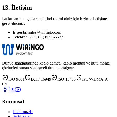
13. İletişim
Bu kullanım koşulları hakkinda sorulariniz için bizimle iletişime
gecebilirsiniz:
E-posta:
sales@wiringo.com
Telefon:
+86 (311) 8693-5537
Dünya standartlarında kablo demeti, kablo montajı ve kutu montaj
çözümleri sunan sözleşmeli üretim ortağınız.
ISO 9001
IATF 16949
ISO 13485
IPC/WHMA-A-
620
Kurumsal
Hakkımızda
Sertifikalar