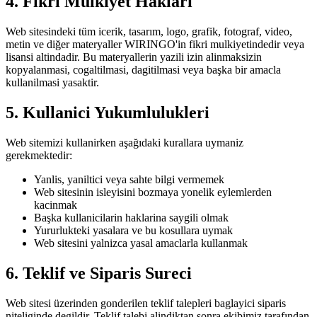
4. Fikri Mulkiyet Haklari
Web sitesindeki tüm icerik, tasarım, logo, grafik, fotograf, video,
metin ve diğer materyaller
WIRINGO
'in fikri mulkiyetindedir veya
lisansi altindadir. Bu materyallerin yazili izin alinmaksizin
kopyalanmasi, cogaltilmasi, dagitilmasi veya başka bir amacla
kullanilmasi yasaktir.
5. Kullanici Yukumlulukleri
Web sitemizi kullanirken aşağıdaki kurallara uymaniz
gerekmektedir:
Yanlis, yaniltici veya sahte bilgi vermemek
Web sitesinin isleyisini bozmaya yonelik eylemlerden
kacinmak
Başka kullanicilarin haklarina saygili olmak
Yururlukteki yasalara ve bu kosullara uymak
Web sitesini yalnizca yasal amaclarla kullanmak
6. Teklif ve Siparis Sureci
Web sitesi üzerinden gonderilen teklif talepleri baglayici siparis
niteliginde degildir. Teklif talebi alindiktan sonra ekibimiz tarafından