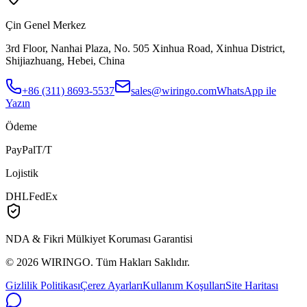
Çin Genel Merkez
3rd Floor, Nanhai Plaza, No. 505 Xinhua Road, Xinhua District,
Shijiazhuang, Hebei, China
+86 (311) 8693-5537
sales@wiringo.com
WhatsApp ile
Yazın
Ödeme
PayPal
T/T
Lojistik
DHL
FedEx
NDA & Fikri Mülkiyet Koruması Garantisi
© 2026
WIRINGO
. Tüm Hakları Saklıdır.
Gizlilik Politikası
Çerez Ayarları
Kullanım Koşulları
Site Haritası